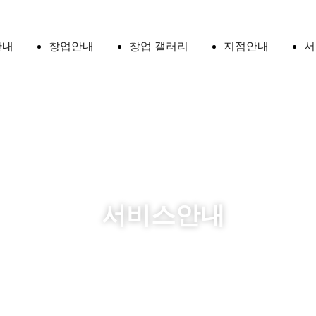
안내
창업안내
창업 갤러리
지점안내
서
컨청소
사업
비전
기청소
본사
지원
러배관
소
창업
절차
서비스안내
청소
분해
 교체
교육
 가스
전
빙