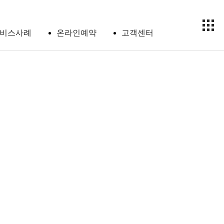
비스사례
온라인예약
고객센터
공지
사항
온라
인예
약