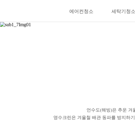
에어컨청소
세탁기청
언수도(해빙)은 추운 겨
영수크린은 겨울철 배관 동파를 방지하기