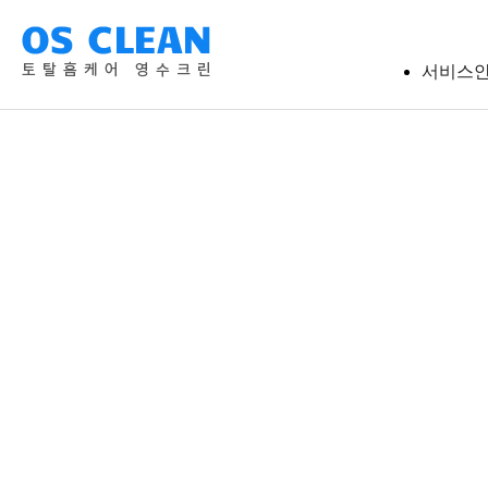
서비스
에어
세탁
보일
청
침대
방충망
에어컨
충
해