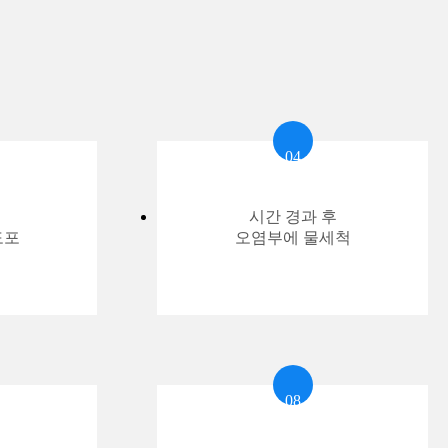
04
시간 경과 후
도포
오염부에 물세척
08