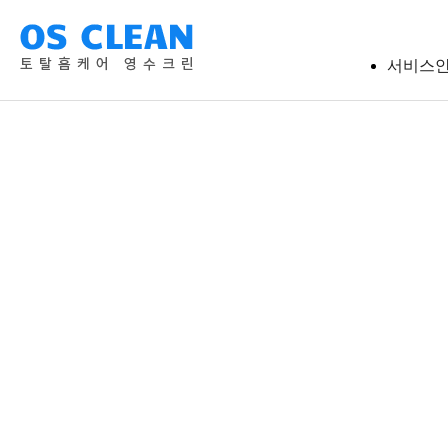
서비스
에어
세탁
보일
청
침대
방충망
에어컨
충
해