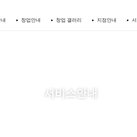
안내
창업안내
창업 갤러리
지점안내
서
컨청소
사업
비전
기청소
본사
지원
러배관
소
창업
절차
서비스안내
청소
분해
 교체
교육
 가스
전
빙