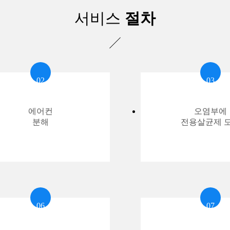
서비스
절차
02
03
에어컨
오염부에
분해
전용살균제 
06
07